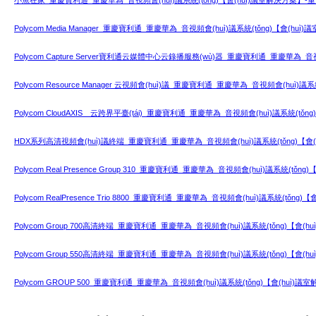
小魚在家_重慶寶利通_重慶華為_音視頻會(huì)議系統(tǒng)【會(huì)議室解決方案】-
Polycom Media Manager_重慶寶利通_重慶華為_音視頻會(huì)議系統(tǒng)【會(
Polycom Capture Server寶利通云媒體中心云錄播服務(wù)器_重慶寶利通_重慶華為_
Polycom Resource Manager 云視頻會(huì)議_重慶寶利通_重慶華為_音視頻會(huì
Polycom CloudAXIS 云跨界平臺(tái)_重慶寶利通_重慶華為_音視頻會(huì)議系統(t
HDX系列高清視頻會(huì)議終端_重慶寶利通_重慶華為_音視頻會(huì)議系統(tǒng)【
Polycom Real Presence Group 310_重慶寶利通_重慶華為_音視頻會(huì)議系統(
Polycom RealPresence Trio 8800_重慶寶利通_重慶華為_音視頻會(huì)議系統(t
Polycom Group 700高清終端_重慶寶利通_重慶華為_音視頻會(huì)議系統(tǒng)【
Polycom Group 550高清終端_重慶寶利通_重慶華為_音視頻會(huì)議系統(tǒng)【
Polycom GROUP 500_重慶寶利通_重慶華為_音視頻會(huì)議系統(tǒng)【會(huì