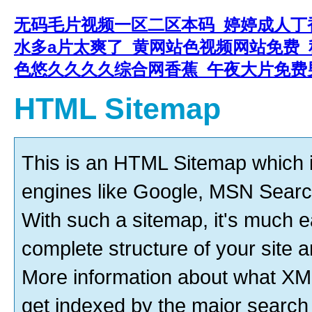
无码毛片视频一区二区本码_婷婷成人丁
水多a片太爽了_黄网站色视频网站免费
色悠久久久久综合网香蕉_午夜大片免费
HTML Sitemap
This is an HTML Sitemap which 
engines like
Google
,
MSN Searc
With such a sitemap, it's much ea
complete structure of your site an
More information about what
XM
get indexed by the major search