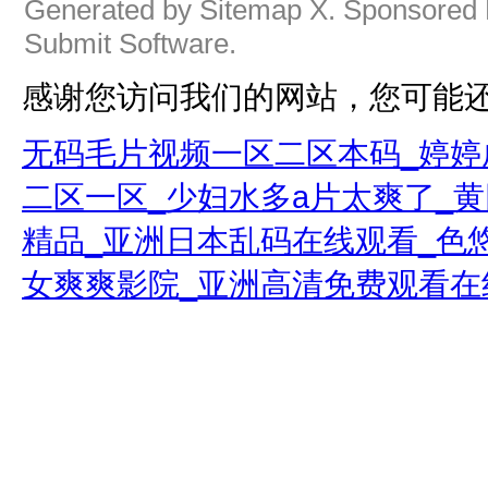
Generated by
Sitemap X
. Sponsored 
Submit Software
.
感谢您访问我们的网站，您可能
无码毛片视频一区二区本码_婷婷
二区一区_少妇水多a片太爽了_
精品_亚洲日本乱码在线观看_色
女爽爽影院_亚洲高清免费观看在