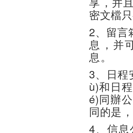
享，并
密文檔只
2、留言箱
息
息。
3、日程
ù)和日程
é)同辦公
同的是
4、信