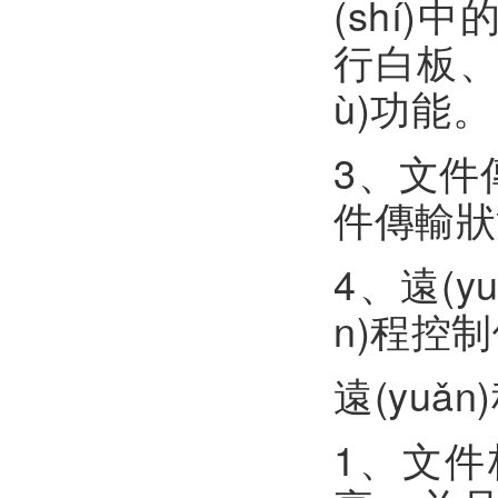
(shí)
行白板、IE
ù)功能。
3
件傳輸狀況
4、
n)程控制
遠(yuǎ
1、文