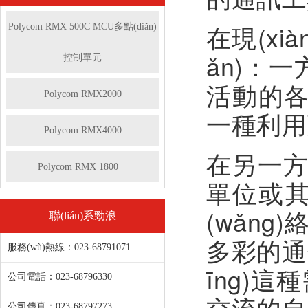
在現(xi
Polycom RMX 500C MCU多點(diǎn)
ǎn)：一
控制單元
活動的各個
Polycom RMX2000
一種利用
Polycom RMX4000
在另一方
Polycom RMX 1800
單位或其
(wǎng
聯(lián)系勁浪
多彩的通信
服務(wù)熱線：023-68791071
īng)這
公司電話：023-68796330
交流的自
公司傳真：023-68797273