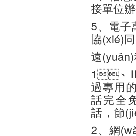
接單位辦
5、電子
協(xié)
遠(yuǎ
1、
過專用的US
話完全免費
話
2