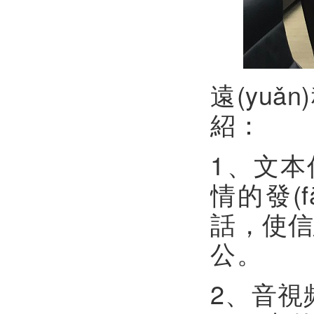
遠(yuǎ
紹：
1
情的發(f
話，使
公。
2、音視頻